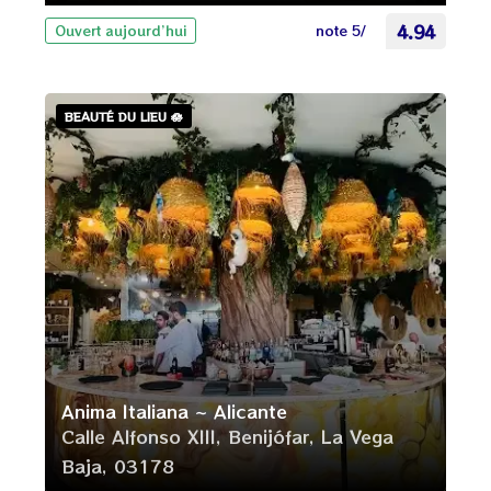
note 5/
4.94
Ouvert aujourd’hui
BEAUTÉ DU LIEU 🪷
Anima Italiana ~ Alicante
Calle Alfonso XIII, Benijófar, La Vega
Baja, 03178