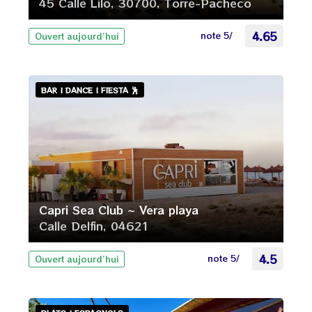
45 Calle Lilo, 30700, Torre-Pacheco
note 5/
4.65
Ouvert aujourd’hui
BAR | DANCE | FIESTA 🕺
Capri Sea Club ~ Vera playa
Calle Delfin, 04621
note 5/
4.5
Ouvert aujourd’hui