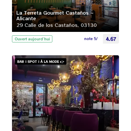
La Terreta Gourmet Castaños ~
Alicante
29 Calle de los Castaños, 03130
note 5/
4.67
Ouvert aujourd’hui
BAR | SPOT | À LA MODE 👉