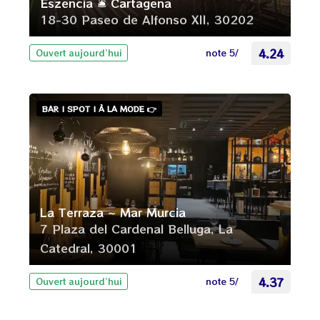
Eszencia 🛎️ Cartagena
18-30 Paseo de Alfonso XII, 30202
note 5/
4.24
Ouvert aujourd’hui
BAR | SPOT | À LA MODE 👉
La Terraza ~ Mar Murcia
7 Plaza del Cardenal Belluga, La
Catedral, 30001
note 5/
4.37
Ouvert aujourd’hui