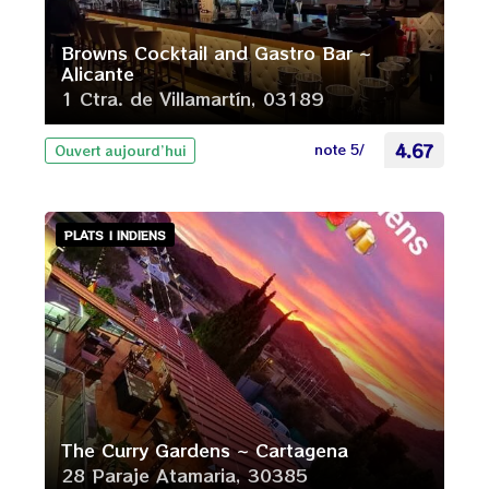
Browns Cocktail and Gastro Bar ~
Alicante
1 Ctra. de Villamartín, 03189
note 5/
4.67
Ouvert aujourd’hui
PLATS | INDIENS
The Curry Gardens ~ Cartagena
28 Paraje Atamaria, 30385