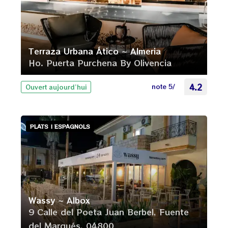
Terraza Urbana Ático ~ Almeria
Ho. Puerta Purchena By Olivencia
note 5/
4.2
Ouvert aujourd’hui
PLATS | ESPAGNOLS
Wassy ~ Albox
9 Calle del Poeta Juan Berbel, Fuente
del Marqués, 04800