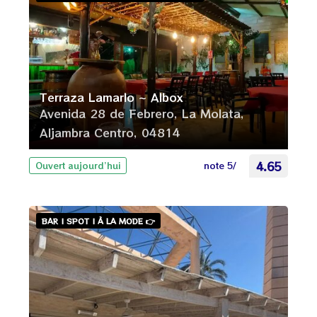
Terraza Lamarlo ~ Albox
Avenida 28 de Febrero, La Molata,
Aljambra Centro, 04814
note 5/
4.65
Ouvert aujourd’hui
BAR | SPOT | À LA MODE 👉