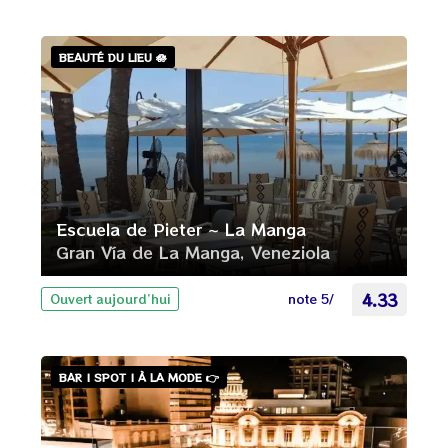
BEAUTÉ DU LIEU 🪷
Escuela de Pieter ~ La Manga
Gran Vía de La Manga, Veneziola
note 5/
4.33
Ouvert aujourd’hui
BAR | SPOT | À LA MODE 👉