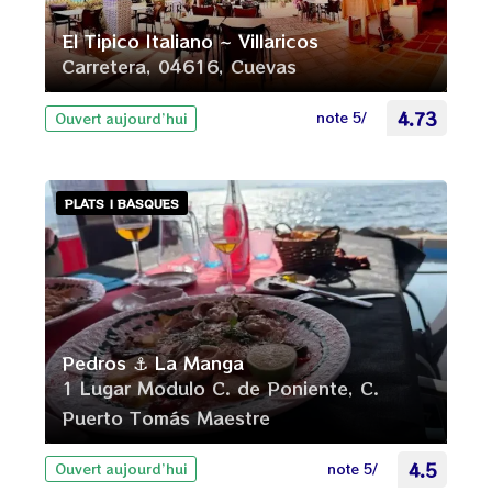
El Tipico Italiano ~ Villaricos
Carretera, 04616, Cuevas
note 5/
4.73
Ouvert aujourd’hui
PLATS | BASQUES
Pedros ⚓ La Manga
1 Lugar Modulo C. de Poniente, C.
Puerto Tomás Maestre
note 5/
4.5
Ouvert aujourd’hui