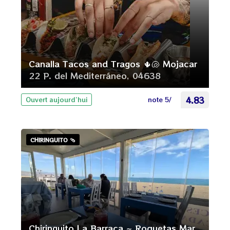
Canalla Tacos and Tragos 🌵🐚 Mojacar
22 P. del Mediterráneo, 04638
note 5/
4.83
Ouvert aujourd’hui
CHIRINGUITO 🩴
Chiringuito La Barraca ~ Roquetas Mar