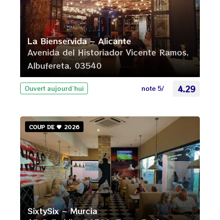
La Bienservida ~ Alicante
Avenida del Historiador Vicente Ramos,
Albufereta, 03540
note 5/
4.29
Ouvert aujourd’hui
COUP DE 🧡 2026
SixtySix ~ Murcia