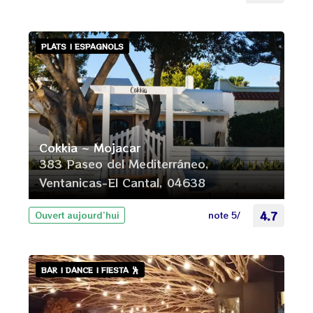
PLATS | ESPAGNOLS
Cokkia ~ Mojacar
383 Paseo del Mediterráneo,
Ventanicas-El Cantal, 04638
note 5/
4.7
Ouvert aujourd’hui
BAR | DANCE | FIESTA 🕺