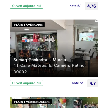
note 5/
4.76
Ouvert aujourd’hui
PLATS | AMÉRICAINS
Sumaq Pankarita ~ Murcia
11 Calle Mateos, El Carmen, Patiño,
30002
note 5/
4.7
Ouvert aujourd’hui
PLATS | MÉDITERRANÉENS