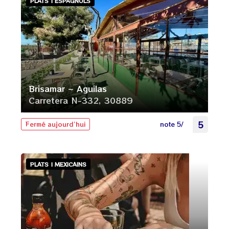
PLATS | ESPAGNOLS
Brisamar ~ Aguilas
Carretera N-332, 30889
note 5/
5
Fermé aujourd’hui
PLATS | MEXICAINS