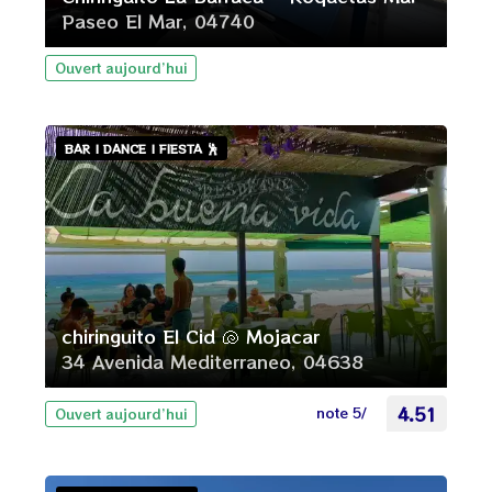
Paseo El Mar, 04740
Ouvert aujourd’hui
BAR | DANCE | FIESTA 🕺
chiringuito El Cid 🐚 Mojacar
34 Avenida Mediterraneo, 04638
note 5/
4.51
Ouvert aujourd’hui