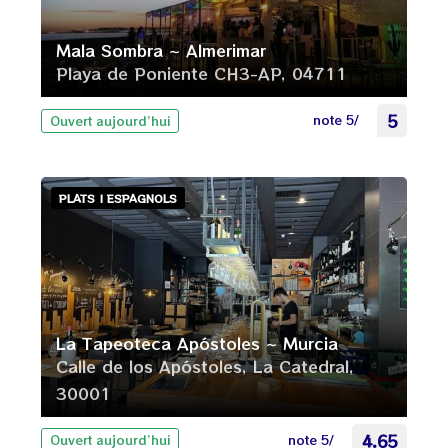
Mala Sombra ~ Almerimar
Playa de Poniente CH3-AP, 04711
note 5/
5
Ouvert aujourd’hui
PLATS | ESPAGNOLS
La Tapeoteca Apóstoles ~ Murcia
Calle de los Apóstoles, La Catedral,
30001
note 5/
4.65
Ouvert aujourd’hui