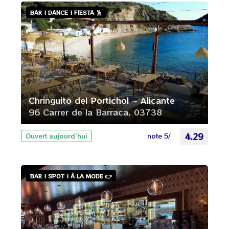
BAR | DANCE | FIESTA 🕺
Chringuito del Portichol ~ Alicante
96 Carrer de la Barraca, 03738
note 5/
4.29
Ouvert aujourd’hui
BAR | SPOT | À LA MODE 👉