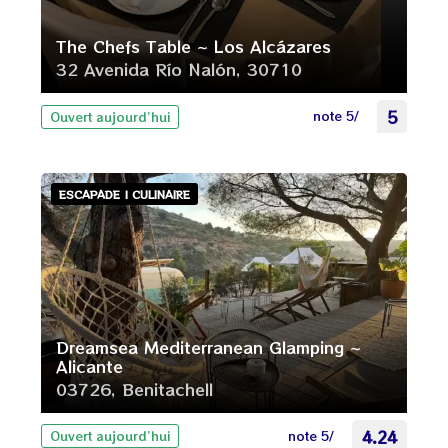
The Chefs Table ~ Los Alcázares
32 Avenida Río Nalón, 30710
note 5/
5
Ouvert aujourd’hui
ESCAPADE | CULINAIRE
Dreamsea Mediterranean Glamping ~
Alicante
03726, Benitachell
note 5/
4.24
Ouvert aujourd’hui