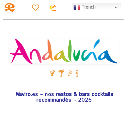
French
🍹 🍸 🥂 🍾
N
aviro
.es
~ nos
restos
&
bars cocktails
recommandés
~
2026