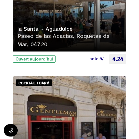
la Santa ~ Aguadulce
Paseo de las Acacias, Roquetas de
Mar, 04720
note 5/
4.24
Ouvert aujourd’hui
COCKTAIL | BAR🍹
📊
recherche
🌙