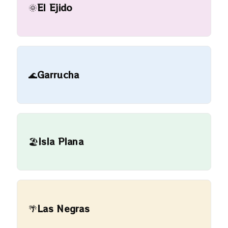
🌞
El Ejido
🌊
Garrucha
🏖️
Isla Plana
🌴
Las Negras