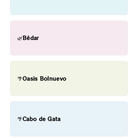
🌿
Bédar
🌴
Oasis Bolnuevo
🌴
Cabo de Gata