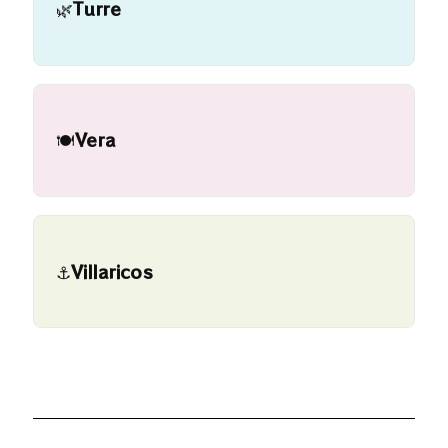
🌿
Turre
🍽️
Vera
⚓
Villaricos