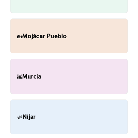
🏡
Mojácar Pueblo
🌆
Murcia
🌿
Níjar