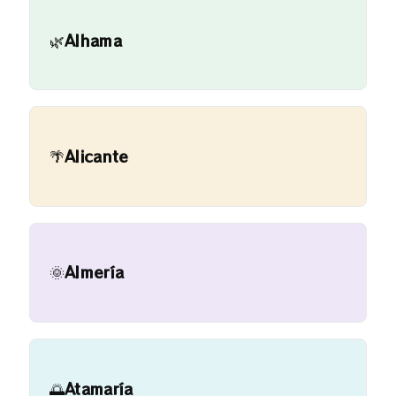
🌿
Alhama
🌴
Alicante
🌞
Almería
🌅
Atamaría