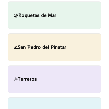
🏖️
Roquetas de Mar
🌊
San Pedro del Pinatar
🌞
Terreros