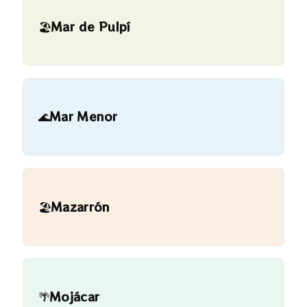
🏖️
Mar de Pulpí
🌊
Mar Menor
🏖️
Mazarrón
🌴
Mojácar