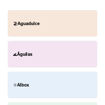
🏖️
Aguadulce
🌊
Águilas
🌞
Albox