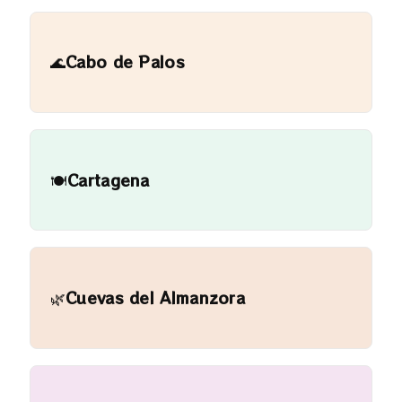
🌊
Cabo de Palos
🍽️
Cartagena
🌿
Cuevas del Almanzora