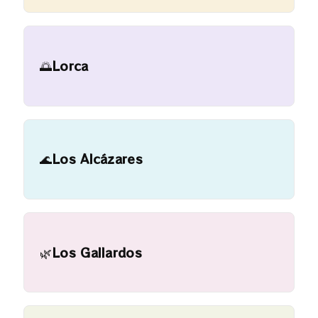
🌅
Lorca
🌊
Los Alcázares
🌿
Los Gallardos