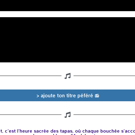
> ajoute ton titre péféré 📻
ent, c’est l’heure sacrée des tapas, où chaque bouchée s’ac