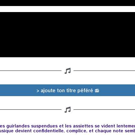
> ajoute ton titre péféré 📻
des guirlandes suspendues et les assiettes se vident lentemen
 musique devient confidentielle, complice, et chaque note se