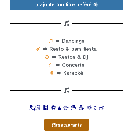
> ajoute ton titre péféré 📻
➡️ Dancings
➡️ Resto & bars fiesta
➡️ Restos & Dj
➡️ Concerts
➡️ Karaoké
💂🏻
🕍
⚽
🧉
🥘
🍟
🍝
🪅
🏺
🪔
restaurants