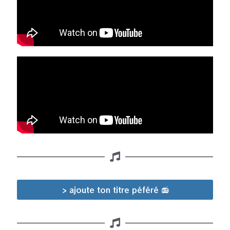
> ajoute ton titre péféré 📻