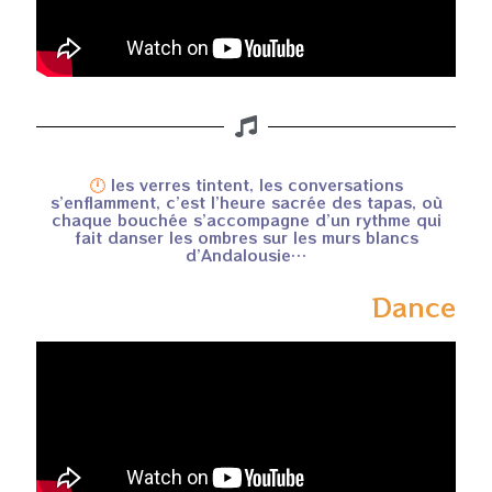
🕛
les verres tintent, les conversations
s’enflamment, c’est l’heure sacrée des tapas, où
chaque bouchée s’accompagne d’un rythme qui
fait danser les ombres sur les murs blancs
d’Andalousie…
Dance