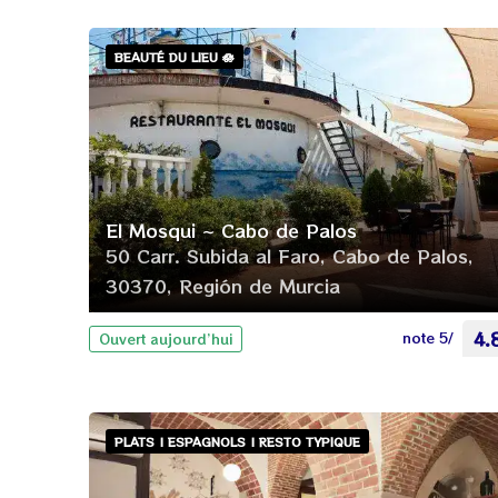
BEAUTÉ DU LIEU 🪷
El Mosqui ~ Cabo de Palos
50 Carr. Subida al Faro, Cabo de Palos,
30370, Región de Murcia
note 5/
4.
Ouvert aujourd’hui
PLATS | ESPAGNOLS | RESTO TYPIQUE