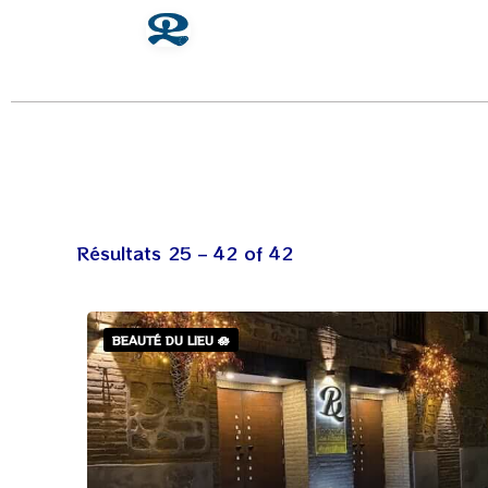
Résultats
25
–
42
of 42
BEAUTÉ DU LIEU 🪷