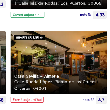
1 Calle Isla de Rodas, Los Puertos, 30868
.2
note 5/
4.93
Ouvert aujourd’hui
BEAUTÉ DU LIEU 🪷
Casa Sevilla ~ Almeria
Calle Rueda López, Barrio de las Cruces,
Oliveros, 04001
68
note 5/
4.7
Fermé aujourd’hui