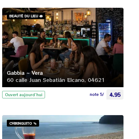
BEAUTÉ DU LIEU 🪷
Gabbia ~ Vera
60 calle Juan Sebatián Elcano, 04621
note 5/
4.95
Ouvert aujourd’hui
CHIRINGUITO 🩴