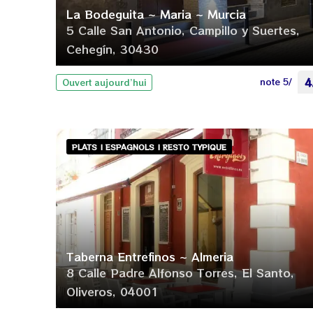
La Bodeguita ~ Maria ~ Murcia
5 Calle San Antonio, Campillo y Suertes,
Cehegín, 30430
note 5/
4
Ouvert aujourd’hui
PLATS | ESPAGNOLS | RESTO TYPIQUE
Taberna Entrefinos ~ Almeria
8 Calle Padre Alfonso Torres, El Santo,
Oliveros, 04001