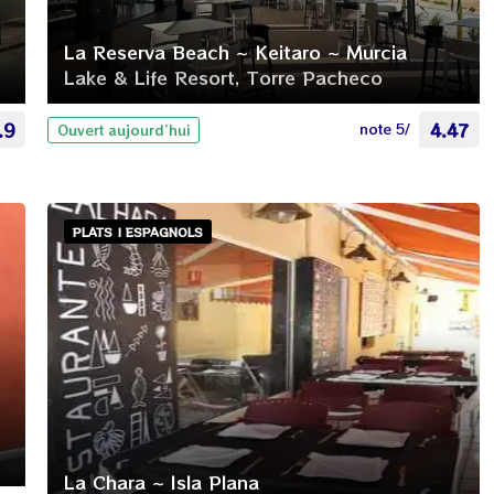
La Reserva Beach ~ Keitaro ~ Murcia
Lake & Life Resort, Torre Pacheco
.9
note 5/
4.47
Ouvert aujourd’hui
PLATS | ESPAGNOLS
La Chara ~ Isla Plana