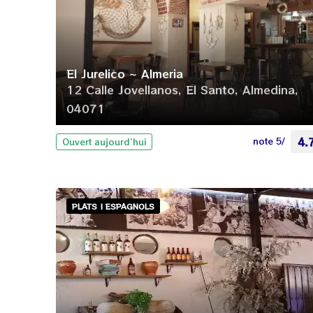
El Jurelico ~ Almeria
12 Calle Jovellanos, El Santo, Almedina,
04071
note 5/
4.
Ouvert aujourd’hui
PLATS | ESPAGNOLS