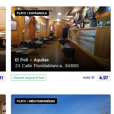
PLATS | ESPAGNOLS
El Poli ~ Aguilas
23 Calle Floridablanca, 30880
81
note 5/
4.97
Ouvert aujourd’hui
PLATS | MÉDITERRANÉENS