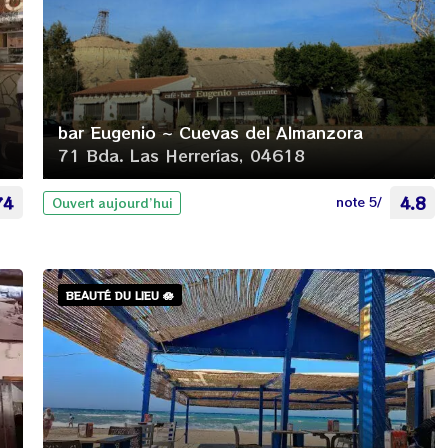
bar Eugenio ~ Cuevas del Almanzora
71 Bda. Las Herrerías, 04618
74
note 5/
4.8
Ouvert aujourd’hui
BEAUTÉ DU LIEU 🪷