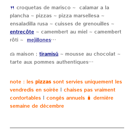
🍴
croquetas de marisco ~ calamar a la
plancha ~ pizzas ~ pizza marsellesa ~
ensaladilla rusa ~ cuisses de grenouilles ~
entrecôte
~ camembert au miel ~ camembert
rôti ~
mejillones
…
🍰
maison ;
tiramisú
~ mousse au chocolat ~
tarte aux pommes authentiques…
note : les
pizzas
sont servies uniquement les
vendredis en soirée
|
chaises pas vraiment
confortables
|
congés annuels 🧳 dernière
semaine de décembre
fr