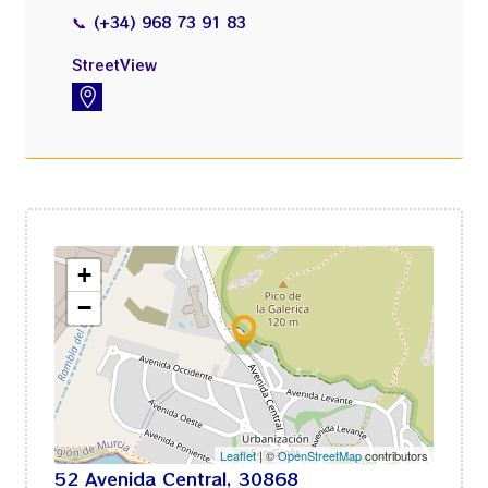
📞
(+34) 968 73 91 83
StreetView
https://www.instantstreetview.com/@37.571337,-1.18156,100.44h,-1.76p,1z,A-_ZdT4FYsJtbuWAETeWKg
+
−
Leaflet
| ©
OpenStreetMap
contributors
52 Avenida Central, 30868