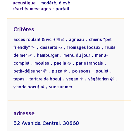
acoustique :
modéré, élevé
réactifs messages :
parfait
Critères
,
,
accès roulant & wc 👩🏼‍🦽
agneau
chiens "pet
,
,
,
friendly" 🐾
desserts 🍬
fromages locaux
fruits
,
,
,
de mer 🦐
hamburger
menu du jour
menu-
,
,
,
,
complet
moules
paella 🥘
parle français
,
,
,
,
petit-déjeuner 🥐
pizza 🍕
poissons
poulet
,
,
,
,
tapas
tartare de boeuf
vegan 🥦
végétarien 🍃
,
viande boeuf 🥩
vue sur mer
adresse
52 Avenida Central, 30868