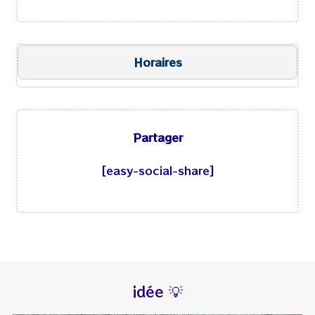
Horaires
Ouvert aujourd’hui
Partager
lundi
8h00
-
17h00
20h00
-
22h30
[easy-social-share]
mardi
8h00
-
17h00
mercredi
fermé
jeudi
8h00
-
17h00
20h00
-
22h30
vendredi
8h00
-
17h00
20h00
-
22h30
idée 💡
samedi
8h00
-
17h00