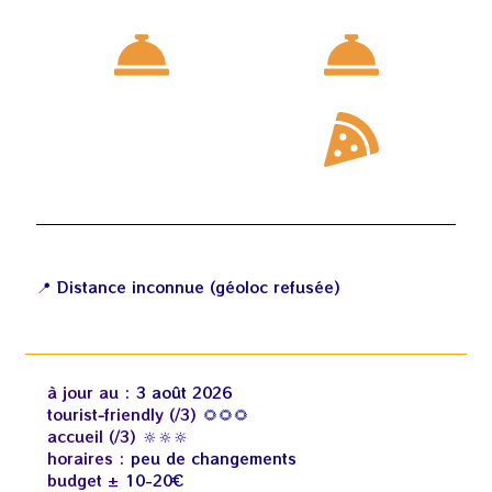
📍 Distance inconnue (géoloc refusée)
à jour au :
3 août 2026
tourist‑friendly (/3)
🌻🌻🌻
accueil (/3)
🔆🔆🔆
horaires :
peu de changements
budget ±
10-20€