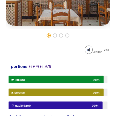
255
J'aime
portions
🍴
🍴
🍴
🍴
4
/5
🍽️ cuisine
96%
🛎️ service
96%
👌 qualité/prix
95%