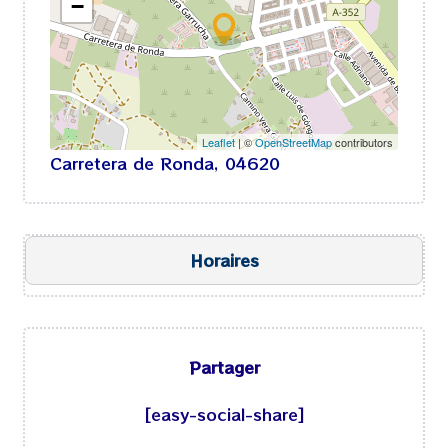
−
Leaflet
| ©
OpenStreetMap
contributors
Carretera de Ronda, 04620
Horaires
Ouvert aujourd’hui
Partager
lundi
12h00
-
16h30
18h30
-
23h45
[easy-social-share]
mardi
12h00
-
16h30