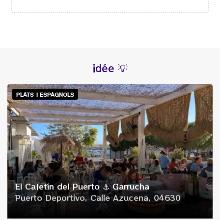
18h30
-
23h45
mercredi
12h00
-
16h30
18h30
-
23h45
jeudi
12h00
-
16h30
18h30
-
23h45
idée 💡
vendredi
12h00
-
16h30
18h30
-
23h45
PLATS | ESPAGNOLS
samedi
12h00
-
16h30
18h30
-
23h45
dimanche
12h00
-
16h30
18h30
-
23h45
El Cafetín del Puerto ⚓ Garrucha
Puerto Deportivo, Calle Azucena, 04630