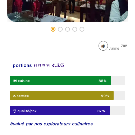
702
J'aime
portions
🍴
🍴
🍴
🍴
4,3
/5
🍽️ cuisine
88%
🛎️ service
90%
👌 qualité/prix
87%
évalué par nos explorateurs culinaires