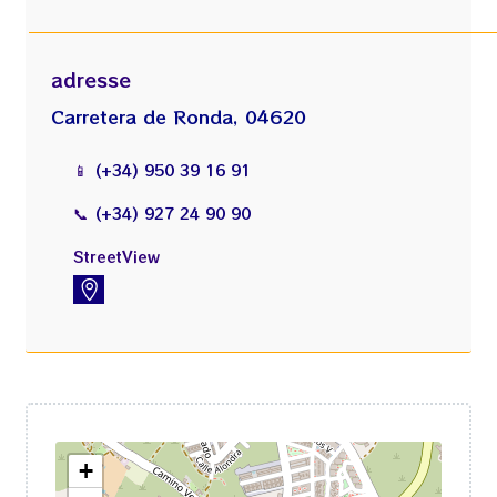
adresse
Carretera de Ronda, 04620
📱
(+34) 950 39 16 91
📞
(+34) 927 24 90 90
StreetView
https://www.instantstreetview.com/@37.240224,-1.856876,253.86h,3.3p,1z,Sr9duqbFdEQVxQ_t8idLnA
+