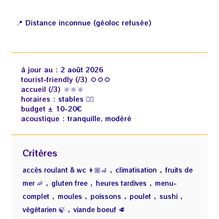
📍 Distance inconnue (géoloc refusée)
à jour au :
2 août 2026
tourist‑friendly (/3)
🌻🌻🌻
accueil (/3)
🔆🔆🔆
horaires :
stables 👍🏻
budget ±
10-20€
acoustique :
tranquille, modéré
Critères
,
,
accès roulant & wc 👩🏼‍🦽
climatisation
fruits de
,
,
,
mer 🦐
gluten free
heures tardives
menu-
,
,
,
,
,
complet
moules
poissons
poulet
sushi
,
végétarien 🍃
viande boeuf 🥩