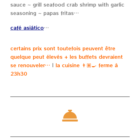
sauce ~ grill seafood crab shrimp with garlic
seasoning ~ papas fritas…
café asiático
…
certains prix sont toutefois peuvent être
quelque peut élevés + les buffets devraient
se renouveler…
|
la cuisine
👨🏽‍🍳
ferme à
23h30