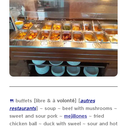
🍴
buffets [libre & à
volonté
]
[
autres
restaurants
]
~ soup ~ beef with mushrooms ~
sweet and sour pork ~
mejillones
~ fried
chicken ball ~ duck with sweel ~ sour and hot