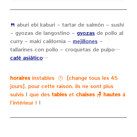
🍴
aburi ebi kaburi ~ tartar de salmón ~ sushi
~ gyozas de langostino ~
gyozas
de pollo al
curry ~ maki california ~
mejillones
~
tallarines con pollo ~ croquetas de pulpo…
café asiático
…
horaires
instables 🕑 [change tous les 45
jours], pour cette raison, ils ne sont plus
suivis
|
que des
tables
et
chaises
🪑
hautes
à
l’intérieur !
|