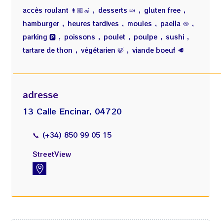
,
,
,
accès roulant 👩🏼‍🦽
desserts 🍬
gluten free
,
,
,
,
hamburger
heures tardives
moules
paella 🥘
,
,
,
,
,
parking 🅿️
poissons
poulet
poulpe
sushi
,
,
tartare de thon
végétarien 🍃
viande boeuf 🥩
adresse
13 Calle Encinar, 04720
📞
(+34) 850 99 05 15
StreetView
https://www.instantstreetview.com/@36.813583,-2.574565,158.55h,3.79p,0z,0bI_PhdA1LkZJ7DXYdTG9w