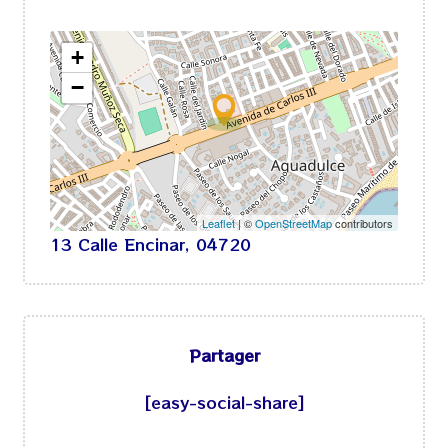
+
−
Leaflet
| ©
OpenStreetMap
contributors
13 Calle Encinar, 04720
Partager
[easy-social-share]