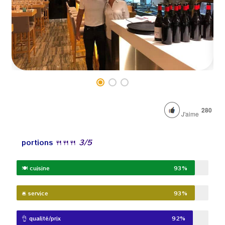
280
J'aime
portions
🍴
🍴
🍴
3
/5
🍽️ cuisine
93%
🛎️ service
93%
👌 qualité/prix
92%