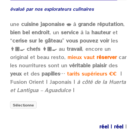
évalué par nos explorateurs culinaires
une
cuisine japonaise
🍣
à
grande réputation
,
bien bel endroit
, un
service
à la
hauteur
et
“
cerise sur le gâteau
”
vous pouvez voir
les
👨🏼‍🍳 chefs
👩🏼‍🍳
au
travail
, encore un
original et beau resto,
mieux vaut
réserver
car
les nourritures sont un
véritable plaisir
des
yeux
et des
papilles
…
tarifs supérieurs €€
|
Fusion Orient | Japonais |
à côté de la Huerta
et Lantigua – Aguadulce
|
Sélectionne
réel
|
réel
|