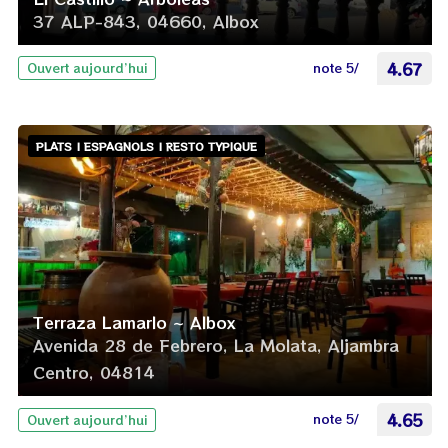
37 ALP-843, 04660, Albox
note 5/
4.67
Ouvert aujourd’hui
PLATS | ESPAGNOLS | RESTO TYPIQUE
Terraza Lamarlo ~ Albox
Avenida 28 de Febrero, La Molata, Aljambra
Centro, 04814
note 5/
4.65
Ouvert aujourd’hui