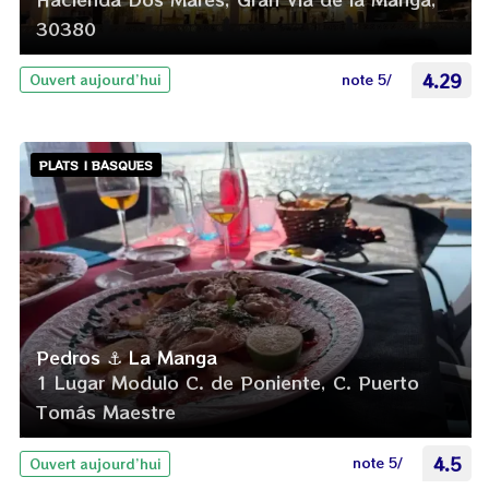
30380
note 5/
4.29
Ouvert aujourd’hui
PLATS | BASQUES
Pedros ⚓ La Manga
1 Lugar Modulo C. de Poniente, C. Puerto
Tomás Maestre
note 5/
4.5
Ouvert aujourd’hui