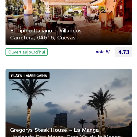
El Tipico Italiano ~ Villaricos
Carretera, 04616, Cuevas
note 5/
4.73
Ouvert aujourd’hui
PLATS | AMÉRICAINS
Gregorys Steak House ~ La Manga
Hacienda Dos Mares, Gran Vía de la Manga,