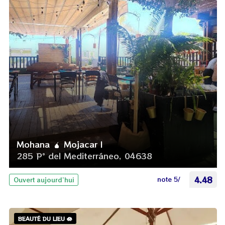
Mohana 🧉 Mojacar I
285 P° del Mediterráneo, 04638
note 5/
4.48
Ouvert aujourd’hui
BEAUTÉ DU LIEU 🪷