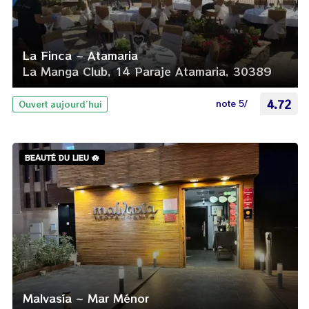
La Finca ~ Atamaria
La Manga Club, 14 Paraje Atamaria, 30389
note 5/
4.72
Ouvert aujourd’hui
BEAUTÉ DU LIEU 🪷
Malvasía ~ Mar Ménor