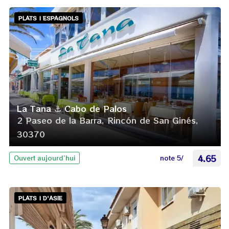
PLATS | ESPAGNOLS
La Tana ⚓ Cabo de Palos
2 Paseo de la Barra, Rincón de San Ginés,
30370
note 5/
4.65
Ouvert aujourd’hui
PLATS | D'ASIE