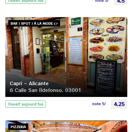
note 5/
4.5
Ouvert aujourd’hui
BAR | SPOT | À LA MODE 👉
Capri ~ Alicante
6 Calle San Ildefonso, 03001
note 5/
4.25
Ouvert aujourd’hui
PIZZERIA