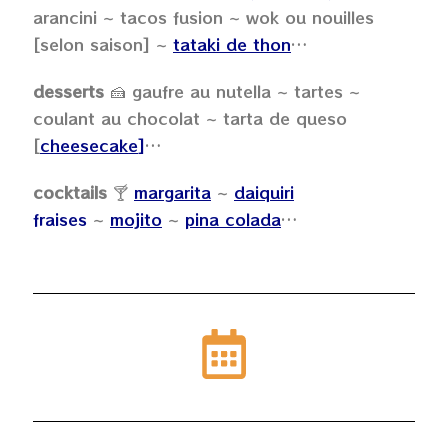
arancini ~ tacos fusion ~ wok ou nouilles
[selon saison] ~
tataki de thon
…
desserts
🍰 gaufre au nutella ~ tartes ~
coulant au chocolat ~ tarta de queso
[
cheesecake
]
…
cocktails
🍸
margarita
~
daiquiri
fraises
~
mojito
~
pina colada
…