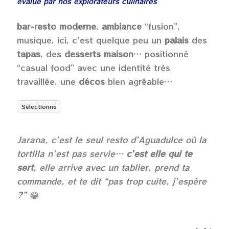
évalué par nos explorateurs culinaires
bar‑resto moderne
,
ambiance
“fusion”,
musique, ici, c’est quelque peu un
palais
des
tapas
, des
desserts maison
… positionné
“casual food” avec une identité très
travaillée, une
décos
bien agréable…
Sélectionne
Jarana, c’est le seul resto d’Aguadulce où la
tortilla n’est pas servie…
c’est elle qui te
sert
, elle arrive avec un tablier, prend ta
commande, et te dit “pas trop cuite, j’espère
?”
😂