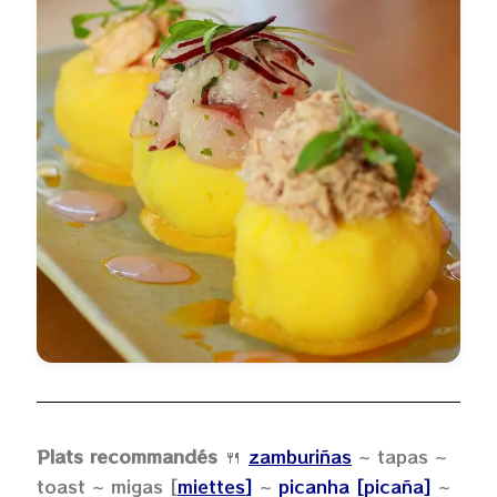
P
lats recommandés
🍴
zamburiñas
~ tapas ~
toast ~ migas [
miettes
]
~
picanha [picaña]
~