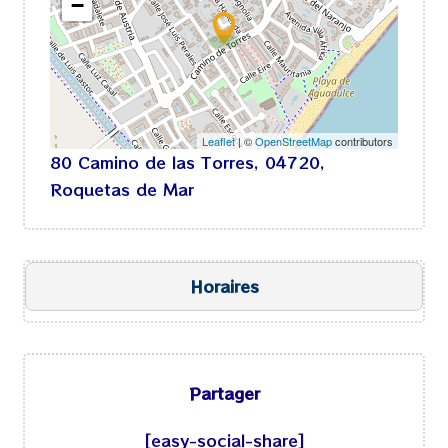
−
Leaflet
| ©
OpenStreetMap
contributors
80 Camino de las Torres, 04720,
Roquetas de Mar
Horaires
Ouvert aujourd’hui
Partager
lundi
13h00
-
16h00
20h00
-
23h59
[easy-social-share]