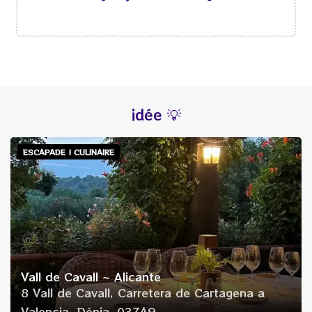
mardi
fermé
mercredi
13h00
-
16h00
20h00
-
23h59
jeudi
13h00
-
16h00
20h00
-
23h59
vendredi
13h00
-
16h00
idée 💡
20h00
-
23h59
samedi
13h00
-
16h00
ESCAPADE | CULINAIRE
20h00
-
23h59
dimanche
13h00
-
16h00
20h00
-
23h59
Vall de Cavall ~ Alicante
8 Vall de Cavall, Carretera de Cartagena a
Valencia, Dénia, 03749