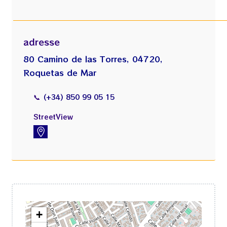
adresse
80 Camino de las Torres, 04720,
Roquetas de Mar
📞
(+34) 850 99 05 15
StreetView
https://www.instantstreetview.com/@36.804126,-2.581534,96.75h,-4.39p,0z,YQW58nvxWf9Ff64VBFM8eA
+