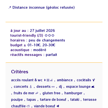
📍 Distance inconnue (géoloc refusée)
à jour au :
27 juillet 2026
tourist‑friendly (/3)
🌻🌻🌻
horaires :
peu de changements
budget ±
01-10€, 20-30€
acoustique :
modéré
réactifs messages :
parfait
Critères
,
,
accès roulant & wc 👩🏼‍🦽
ambiance
cocktails 🍹
,
,
,
,
concerts 🎸
desserts 🍬
dj
espace lounge 🛋️
,
,
,
,
fruits de mer 🦐
gluten free
hamburger
,
,
,
,
poulpe
tapas
tartare de boeuf
tataki
terrasse
,
chauffée ⛅
viande boeuf 🥩