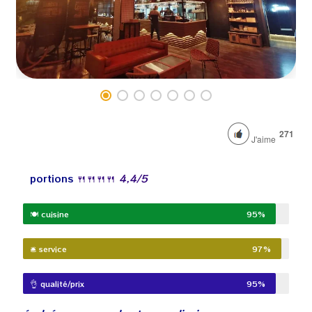
271
J'aime
portions
🍴
🍴
🍴
🍴
4,4
/5
🍽️ cuisine
95%
🛎️ service
97%
👌 qualité/prix
95%