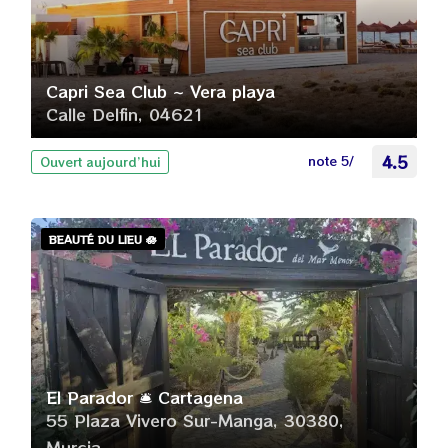
Capri Sea Club ~ Vera playa
Calle Delfin, 04621
note 5/
4.5
Ouvert aujourd’hui
BEAUTÉ DU LIEU 🪷
El Parador 🛎️ Cartagena
55 Plaza Vivero Sur-Manga, 30380,
Murcia