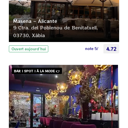
Masena ~ Alicante
9 Ctra. del Poblenou de Benitatxell,
03730, Xàbia
note 5/
4.72
Ouvert aujourd’hui
BAR | SPOT | À LA MODE 👉