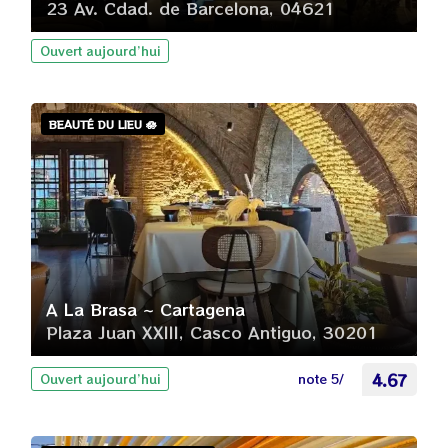
23 Av. Cdad. de Barcelona, 04621
Ouvert aujourd’hui
BEAUTÉ DU LIEU 🪷
A La Brasa ~ Cartagena
Plaza Juan XXIII, Casco Antiguo, 30201
note 5/
4.67
Ouvert aujourd’hui