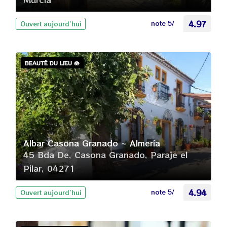
note 5/
4.97
Ouvert aujourd’hui
BEAUTÉ DU LIEU 🪷
Albar Casona Granado ~ Almería
45 Bda De, Casona Granado, Paraje el
Pilar, 04271
note 5/
4.94
Ouvert aujourd’hui