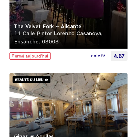
The Velvet Fork ~ Alicante
11 Calle Pintor Lorenzo Casanova,
Ensanche, 03003
note 5/
4.67
Fermé aujourd’hui
BEAUTÉ DU LIEU 🪷
Gines 🛎️ Aguilas