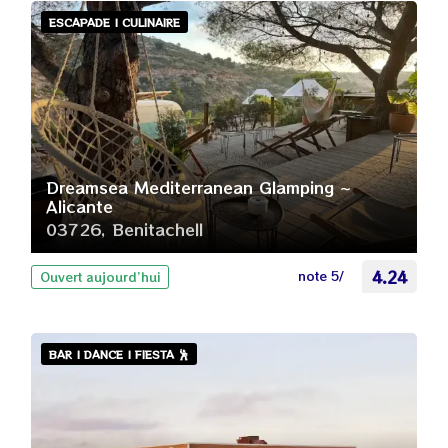
ESCAPADE | CULINAIRE
Dreamsea Mediterranean Glamping ~
Alicante
03726, Benitachell
note 5/
4.24
Ouvert aujourd’hui
BAR | DANCE | FIESTA 🕺