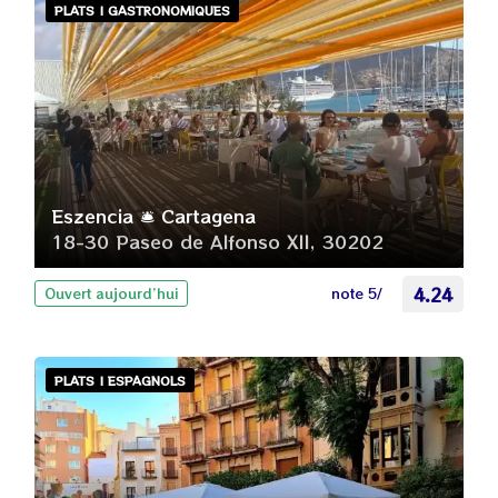
PLATS | GASTRONOMIQUES
Eszencia 🛎️ Cartagena
18-30 Paseo de Alfonso XII, 30202
note 5/
4.24
Ouvert aujourd’hui
PLATS | ESPAGNOLS