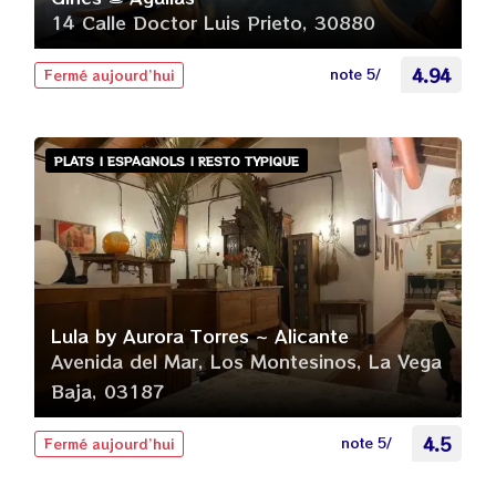
14 Calle Doctor Luis Prieto, 30880
note 5/
4.94
Fermé aujourd’hui
PLATS | ESPAGNOLS | RESTO TYPIQUE
Lula by Aurora Torres ~ Alicante
Avenida del Mar, Los Montesinos, La Vega
Baja, 03187
note 5/
4.5
Fermé aujourd’hui