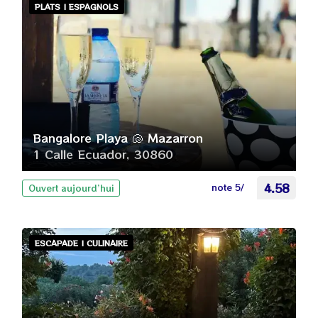
PLATS | ESPAGNOLS
Bangalore Playa 🐚 Mazarron
1 Calle Ecuador, 30860
note 5/
4.58
Ouvert aujourd’hui
ESCAPADE | CULINAIRE