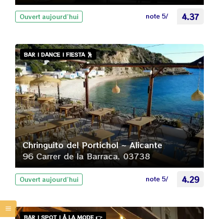
note 5/
4.37
Ouvert aujourd’hui
BAR | DANCE | FIESTA 🕺
Chringuito del Portichol ~ Alicante
96 Carrer de la Barraca, 03738
note 5/
4.29
Ouvert aujourd’hui
BAR | SPOT | À LA MODE 👉