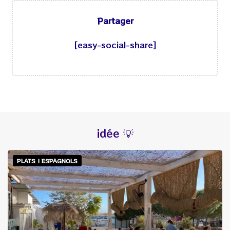
Partager
lundi
13h30
-
17h00
mardi
13h30
-
17h00
[easy-social-share]
mercredi
13h30
-
17h00
jeudi
13h30
-
17h00
vendredi
13h30
-
17h00
samedi
13h30
-
17h00
dimanche
13h30
-
17h00
idée 💡
PLATS | ESPAGNOLS