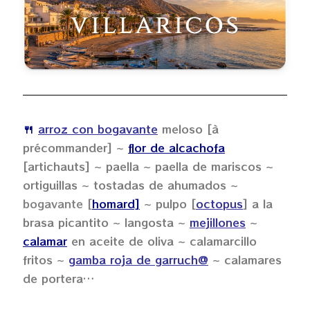
🍴
arroz con
bogavante
meloso [à
précommander] ~
flor de alcachofa
[artichauts] ~ paella ~ paella de mariscos ~
ortiguillas ~ tostadas de ahumados ~
bogavante [
homard]
~ pulpo [
octopus
] a la
brasa picantito ~ langosta ~
mejillones
~
calamar
en aceite de oliva ~ calamarcillo
fritos ~
gamba roja
de
garruch@
~ calamares
de portera…