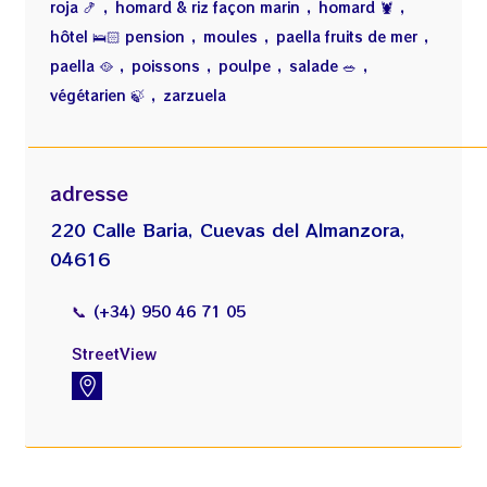
,
,
,
roja 🍤
homard & riz façon marin
homard 🦞
,
,
,
hôtel 🛌🏻 pension
moules
paella fruits de mer
,
,
,
,
paella 🥘
poissons
poulpe
salade 🥗
,
végétarien 🍃
zarzuela
adresse
220 Calle Baria, Cuevas del Almanzora,
04616
📞
(+34) 950 46 71 05
StreetView
https://www.instantstreetview.com/@37.249277,-1.770742,-85.49h,5p,0z,tPQF7b2h6fQoIJX7jiUfqA