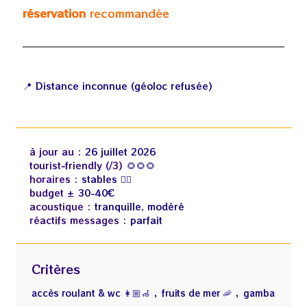
réservation
recommandée
📍 Distance inconnue (géoloc refusée)
à jour au :
26 juillet 2026
tourist‑friendly (/3)
🌻🌻🌻
horaires :
stables 👍🏻
budget ±
30-40€
acoustique :
tranquille, modéré
réactifs messages :
parfait
Critères
,
,
accès roulant & wc 👩🏼‍🦽
fruits de mer 🦐
gamba