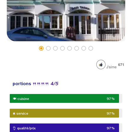
671
J'aime
portions
🍴
🍴
🍴
🍴
4
/5
🍽️ cuisine
97%
🛎️ service
97%
👌 qualité/prix
97%