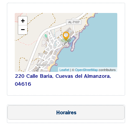
+
−
Leaflet
| ©
OpenStreetMap
contributors
220 Calle Baria, Cuevas del Almanzora,
04616
Horaires
Ouvert aujourd’hui